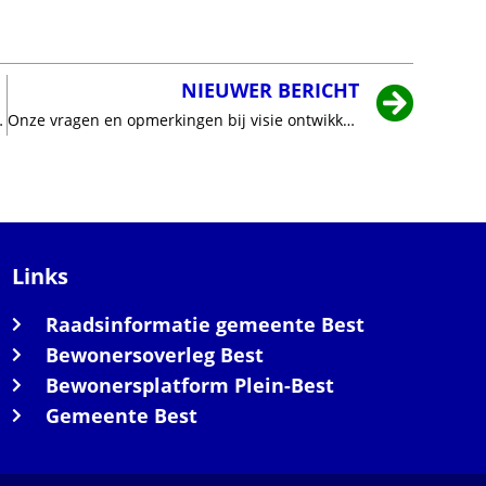
NIEUWER BERICHT
Marc van Schuppen en Veronique Zeeman.
Onze vragen en opmerkingen bij visie ontwikkeling stationsomgeving
Links
Raadsinformatie gemeente Best
Bewonersoverleg Best
Bewonersplatform Plein-Best
Gemeente Best