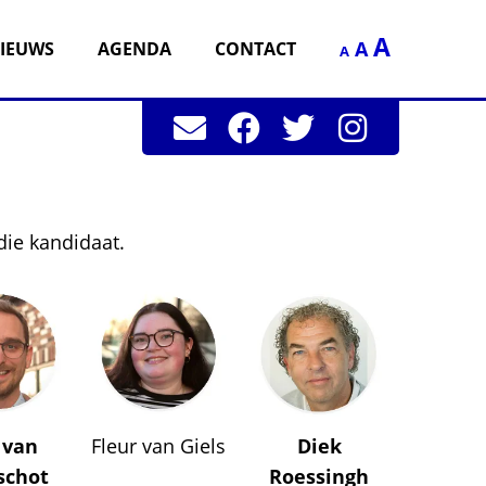
A
A
IEUWS
AGENDA
CONTACT
A
die kandidaat.
 van
Fleur van Giels
Diek
schot
Roessingh