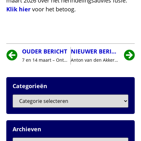
maart 2026 over het herindelingsadvies fusie.
Klik hier
voor het betoog.
OUDER BERICHT
NIEUWER BERICHT
7 en 14 maart – Ontmoet ons op markt en winkelcentra
Anton van den Akker en Harry Crielaars namen afscheid van de raad
Categorieën
Archieven