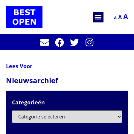
A
A
A
Lees Voor
Nieuwsarchief
Categorieën